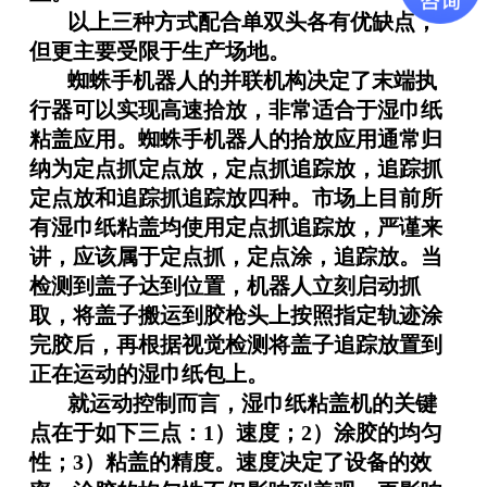
以上三种方式配合单双头各有优缺点，
但更主要受限于生产场地。
蜘蛛手机器人的并联机构决定了末端执
行器可以实现高速拾放，非常适合于湿巾纸
粘盖应用。蜘蛛手机器人的拾放应用通常归
纳为定点抓定点放，定点抓追踪放，追踪抓
定点放和追踪抓追踪放四种。市场上目前所
有湿巾纸粘盖均使用定点抓追踪放，严谨来
讲，应该属于定点抓，定点涂，追踪放。当
检测到盖子达到位置，机器人立刻启动抓
取，将盖子搬运到胶枪头上按照指定轨迹涂
完胶后，再根据视觉检测将盖子追踪放置到
正在运动的湿巾纸包上。
就运动控制而言，湿巾纸粘盖机的关键
点在于如下三点：
1
）速度；
2
）涂胶的均匀
性；
3
）粘盖的精度。速度决定了设备的效