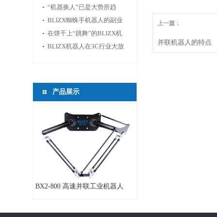
供新的活力
“机器换人”已是大势所趋
BLIZX蜘蛛手机器人的副业
上一篇：
——切鱼
在饼干上“跳舞”的BLIZX机
并联机器人的特点
器人
BLIZX机器人在3C行业大放
光芒
产品展示
BX2-800 高速并联工业机器人