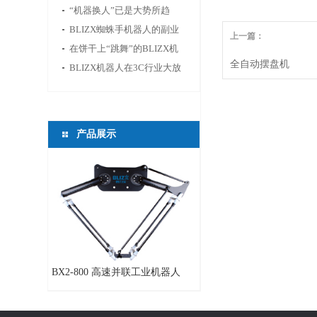
供新的活力
“机器换人”已是大势所趋
BLIZX蜘蛛手机器人的副业
上一篇：
——切鱼
在饼干上“跳舞”的BLIZX机
全自动摆盘机
器人
BLIZX机器人在3C行业大放
光芒
产品展示
BX2-800 高速并联工业机器人