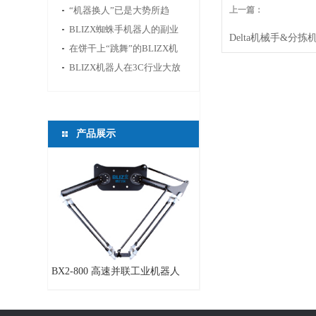
供新的活力
“机器换人”已是大势所趋
上一篇：
BLIZX蜘蛛手机器人的副业
Delta机械手&分拣
——切鱼
在饼干上“跳舞”的BLIZX机
器人
BLIZX机器人在3C行业大放
光芒
产品展示
BX2-800 高速并联工业机器人