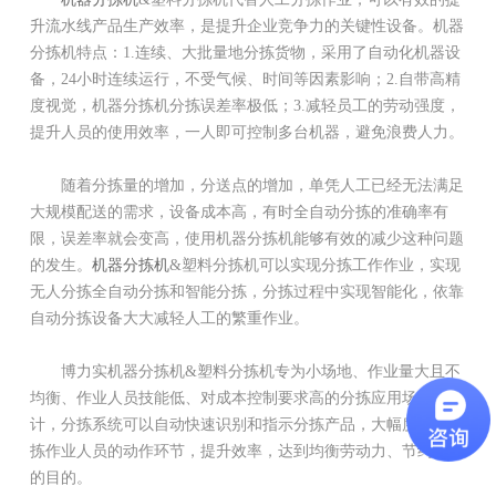
升流水线产品生产效率，是提升企业竞争力的关键性设备。机器
分拣机特点：1.连续、大批量地分拣货物，采用了自动化机器设
备，24小时连续运行，不受气候、时间等因素影响；2.自带高精
度视觉，机器分拣机分拣误差率极低；3.减轻员工的劳动强度，
提升人员的使用效率，一人即可控制多台机器，避免浪费人力。
随着分拣量的增加，分送点的增加，单凭人工已经无法满足
大规模配送的需求，设备成本高，有时全自动分拣的准确率有
限，误差率就会变高，使用机器分拣机能够有效的减少这种问题
的发生。
机器分拣机
&塑料分拣机可以实现分拣工作作业，实现
无人分拣全自动分拣和智能分拣，分拣过程中实现智能化，依靠
自动分拣设备大大减轻人工的繁重作业。
博力实机器分拣机&塑料分拣机专为小场地、作业量大且不
均衡、作业人员技能低、对成本控制要求高的分拣应用场合设
计，分拣系统可以自动快速识别和指示分拣产品，大幅度降低分
拣作业人员的动作环节，提升效率，达到均衡劳动力、节约成本
的目的。