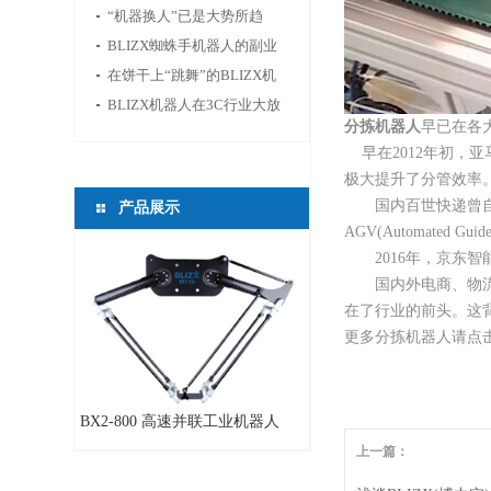
供新的活力
“机器换人”已是大势所趋
BLIZX蜘蛛手机器人的副业
——切鱼
在饼干上“跳舞”的BLIZX机
器人
BLIZX机器人在3C行业大放
分拣机器人
早已在各
光芒
早在2012年初，亚
极大提升了分管效率
国内百世快递曾自主
产品展示
AGV(Automate
2016年，京东智能
国内外电商、物流行
在了行业的前头。这
更多分拣机器人请点
BX2-800 高速并联工业机器人
上一篇：