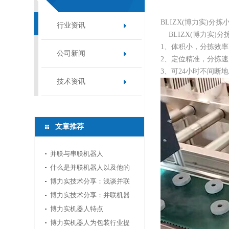
BLIZX(博力实)
行业资讯
BLIZX(博力实)
1、体积小，分拣效率
公司新闻
2、定位精准，分拣
3、可24小时不间断
技术资讯
文章推荐
并联与串联机器人
什么是并联机器人以及他的
应用领域
博力实技术分享：浅谈并联
机器人应用中的视...
博力实技术分享：并联机器
人如何选型
博力实机器人特点
博力实机器人为包装行业提